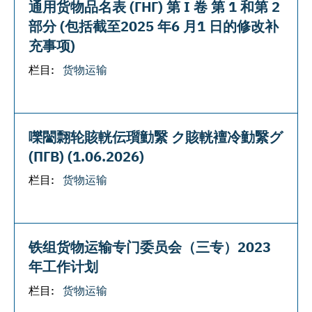
通用货物品名表 (ГНГ) 第 I 卷 第 1 和第 2
部分 (包括截至2025 年6 月1 日的修改补
充事项)
栏目:
货物运输
嚛闣翲轮賅輄伝瓆勭繄 ク賅輄襢冷勭繄グ
(ПГВ) (1.06.2026)
栏目:
货物运输
铁组货物运输专门委员会（三专）2023
年工作计划
栏目:
货物运输