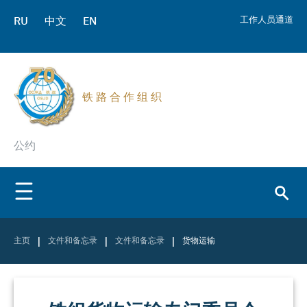
RU
中文
EN
工作人员通道
铁 路 合 作 组 织
公约
|
|
|
主页
文件和备忘录
文件和备忘录
货物运输