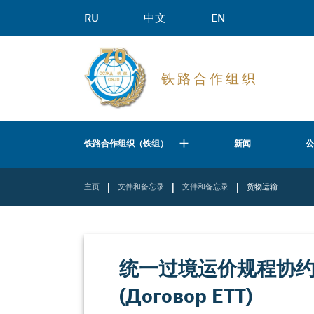
RU
中文
EN
铁 路 合 作 组 织
铁路合作组织（铁组）
新闻
|
|
|
主页
文件和备忘录
文件和备忘录
货物运输
统一过境运价规程协约 （
(Договор ЕТТ)