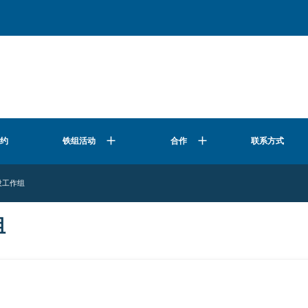
公约
合作
联系方式
铁组活动
设工作组
组