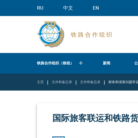
RU
中文
EN
铁 路 合 作 组 织
铁路合作组织（铁组）
新闻
|
|
|
主页
文件和备忘录
文件和备忘录
财务和清算问题常
国际旅客联运和铁路