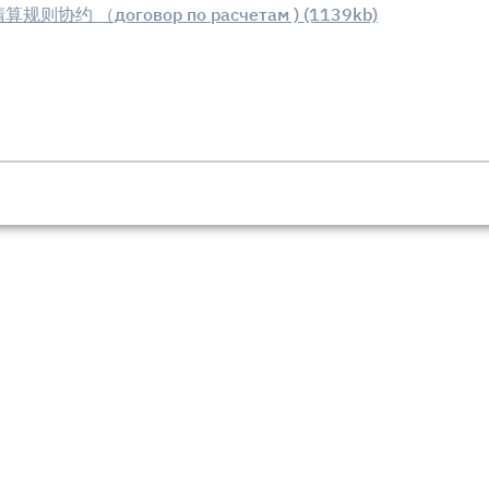
 （договор по расчетам ) (1139kb)