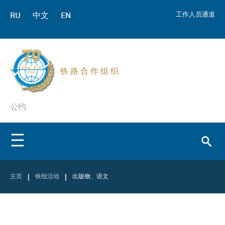
RU
中文
EN
工作人员通道
铁 路 合 作 组 织
公约
|
|
主页
铁组活动
出版物、语文