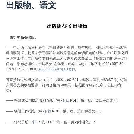
出版物、语文
出版物·语文出版物
铁组委员会出版:
——中、德和俄三种语文《铁组通讯》杂志，每年6期。《铁组通讯》刊载铁
组活动简报，刊登关于完善和发展铁路运输的迫切问题的材料，介绍铁路之间
在运营工作、推广新技术和先进工艺，以及改善经济工作指标方面的经验交流
问题。杂志总编辑，卡边科夫·谢尔盖，电话：华沙市电/路电 (022) 657-36-
17/700-617, e-mail:
kabenkov@osjd.org.pl
;
可直接通过铁组委员会（波兰共和国，00-681，华沙，霍扎街63/67号）订购
所需语文的铁组通讯，订购价格为60欧元（按照国家银行汇率，包括邮寄
费）
—— 铁组成员国统计资料简报（中-
下载
PDF、俄、德、英四种语文）
;
—— 铁组工作报告（中-
下载
PDF、俄、德、英四种语文）；
—— 信息手册（
中- 下载
PDF、俄、德、英四种语文）；