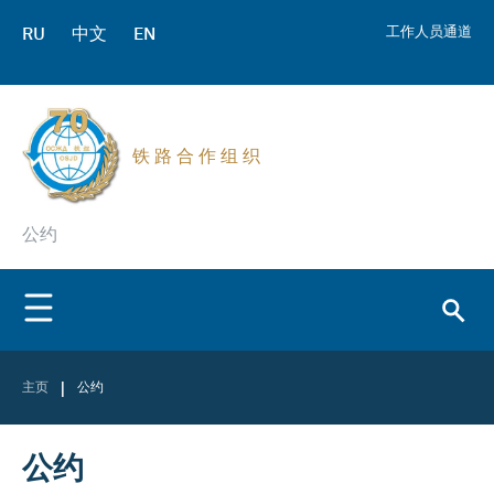
RU
中文
EN
工作人员通道
铁 路 合 作 组 织
公约
|
主页
公约
公约