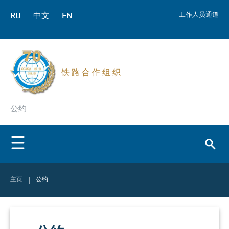
RU
中文
EN
工作人员通道
铁 路 合 作 组 织
公约
|
主页
公约