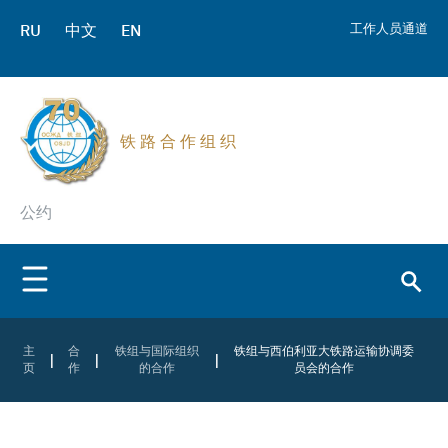
RU
中文
EN
工作人员通道
铁 路 合 作 组 织
公约
主
合
铁组与国际组织
铁组与西伯利亚大铁路运输协调委
|
|
|
页
作
的合作
员会的合作