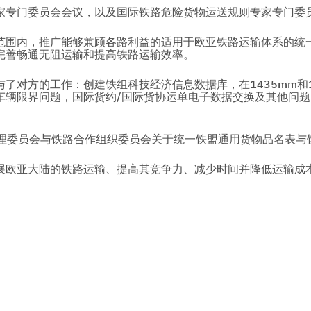
家专门委员会会议，以及国际铁路危险货物运送规则专家专门委员
范围内，推广能够兼顾各路利益的适用于欧亚铁路运输体系的统
完善畅通无阻运输和提高铁路运输效率。
了对方的工作：创建铁组科技经济信息数据库，在1435mm和
辆限界问题，国际货约/国际货协运单电子数据交换及其他问题
管理委员会与铁路合作组织委员会关于统一铁盟通用货物品名表
展欧亚大陆的铁路运输、提高其竞争力、减少时间并降低运输成