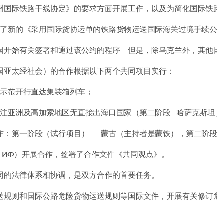
洲国际铁路干线协定》的要求方面开展工作，以及为简化国际铁
过了新的《采用国际货协运单的铁路货物运送国际海关过境手续
国开始有关签署和通过该公约的程序，但是，除乌克兰外，其他
国亚太经社会）的合作根据以下两个共同项目实行：
廊示范开行直达集装箱列车；
关注亚洲及高加索地区无直接出海口国家（第二阶段—哈萨克斯坦
作：第一阶段（试行项目）——蒙古（主持者是蒙铁），第二阶段
ОТИФ）开展合作，签署了合作文件《共同观点》。
同的法律体系相协调，是双方合作的首要任务。
送规则和国际公路危险货物运送规则等国际文件，开展有关修订