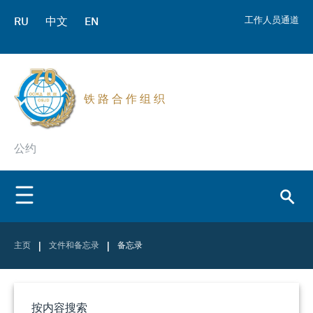
RU
中文
EN
工作人员通道
铁 路 合 作 组 织
公约
|
|
主页
文件和备忘录
备忘录
按内容搜索