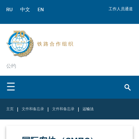
RU
中文
EN
工作人员通道
铁 路 合 作 组 织
公约
|
|
|
主页
文件和备忘录
文件和备忘录
运输法