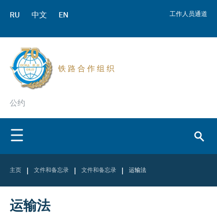
RU
中文
EN
工作人员通道
铁 路 合 作 组 织
公约
|
|
|
主页
文件和备忘录
文件和备忘录
运输法
运输法