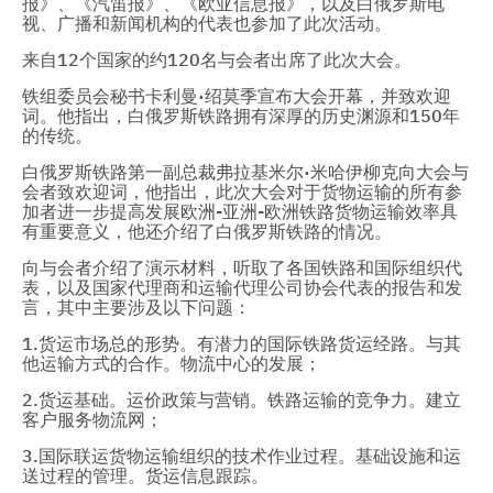
报》、《汽笛报》、《欧亚信息报》，以及白俄罗斯电
视、广播和新闻机构的代表也参加了此次活动。
来自12个国家的约120名与会者出席了此次大会。
铁组委员会秘书卡利曼·绍莫季宣布大会开幕，并致欢迎
词。他指出，白俄罗斯铁路拥有深厚的历史渊源和150年
的传统。
白俄罗斯铁路第一副总裁弗拉基米尔·米哈伊柳克向大会与
会者致欢迎词，他指出，此次大会对于货物运输的所有参
加者进一步提高发展欧洲-亚洲-欧洲铁路货物运输效率具
有重要意义，他还介绍了白俄罗斯铁路的情况。
向与会者介绍了演示材料，听取了各国铁路和国际组织代
表，以及国家代理商和运输代理公司协会代表的报告和发
言，其中主要涉及以下问题：
1.货运市场总的形势。有潜力的国际铁路货运经路。与其
他运输方式的合作。物流中心的发展；
2.货运基础。运价政策与营销。铁路运输的竞争力。建立
客户服务物流网；
3.国际联运货物运输组织的技术作业过程。基础设施和运
送过程的管理。货运信息跟踪。