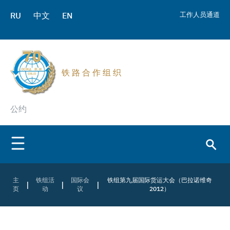
RU
中文
EN
工作人员通道
铁 路 合 作 组 织
公约
主
铁组活
国际会
铁组第九届国际货运大会（巴拉诺维奇
|
|
|
页
动
议
2012）