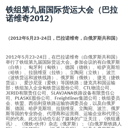
铁组第九届国际货运大会（巴拉
诺维奇2012）
（
2012
年
5
月
23-24
日，巴拉诺维奇，白俄罗斯共和国）
2012年5月23-24日，在巴拉诺维奇（白俄罗斯共和国）
举行了铁组第九届国际货运大会。参加会议的有白俄罗斯
（白铁）、匈牙利（匈铁）、德国（德铁）、哈萨克斯坦
（哈铁）、拉脱维亚（拉铁）、立陶宛（立铁）、波兰
（波铁货运和波铁线路）、俄罗斯（俄铁）、捷克（捷铁
货运）、爱沙尼亚（爱铁）等国铁路；捷克共和国运输
部；铁组加入企业匈铁货运股份公司、CTL物流公司、
JERID有限责任公司、SLAVJANA铁路设备有限责任公
司、PLASKE股份公司、Freightliner集团公司；铁组委员
会、铁盟、西伯利亚铁路运输协调委员会，以及白俄罗
斯、德国、哈萨克斯坦、拉脱维亚、立陶宛、波兰、俄罗
斯等国的专业协会、代理商和运营商、运输企业和代理公
司的代表。此次活动也引起了媒体的广泛关注，《铁组通
讯》、《俄铁-伙伴》杂志（俄罗斯）；《白俄罗斯铁路人