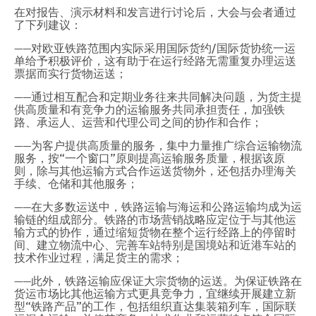
在对报告、演示材料和发言进行讨论后，大会与会者通过
了下列建议：
——对欧亚铁路范围内实际采用国际货约/国际货协统一运
单给予积极评价，这有助于在运行经路无需重复办理运送
票据而实行货物运送；
——通过相互配合和定期业务往来共同解决问题，为货主提
供高质量和有竞争力的运输服务共同承担责任，加强铁
路、承运人、运营和代理公司之间的协作和合作；
——为客户提供高质量的服务，集中力量推广综合运输物流
服务，按“一个窗口”原则提高运输服务质量，根据该原
则，除与其他运输方式合作运送货物外，还包括办理海关
手续、仓储和其他服务；
——在大多数运送中，铁路运输与海运和公路运输均成为运
输链的组成部分。铁路的市场营销战略应定位于与其他运
输方式的协作，通过缩短货物在整个运行经路上的停留时
间、建立物流中心、完善车站特别是国境站和近港车站的
技术作业过程，满足货主的需求；
——此外，铁路运输应保证大宗货物的运送。为保证铁路在
货运市场比其他运输方式更具竞争力，宜继续开展建立新
型“铁路产品”的工作，包括组织直达集装箱列车，国际联