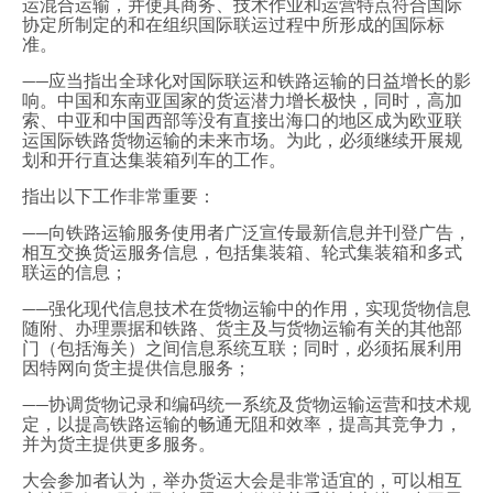
运混合运输，并使其商务、技术作业和运营特点符合国际
协定所制定的和在组织国际联运过程中所形成的国际标
准。
——应当指出全球化对国际联运和铁路运输的日益增长的影
响。中国和东南亚国家的货运潜力增长极快，同时，高加
索、中亚和中国西部等没有直接出海口的地区成为欧亚联
运国际铁路货物运输的未来市场。为此，必须继续开展规
划和开行直达集装箱列车的工作。
指出以下工作非常重要：
——向铁路运输服务使用者广泛宣传最新信息并刊登广告，
相互交换货运服务信息，包括集装箱、轮式集装箱和多式
联运的信息；
——强化现代信息技术在货物运输中的作用，实现货物信息
随附、办理票据和铁路、货主及与货物运输有关的其他部
门（包括海关）之间信息系统互联；同时，必须拓展利用
因特网向货主提供信息服务；
——协调货物记录和编码统一系统及货物运输运营和技术规
定，以提高铁路运输的畅通无阻和效率，提高其竞争力，
并为货主提供更多服务。
大会参加者认为，举办货运大会是非常适宜的，可以相互