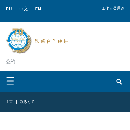
RU
中文
EN
工作人员通道
铁 路 合 作 组 织
公约
|
主页
联系方式