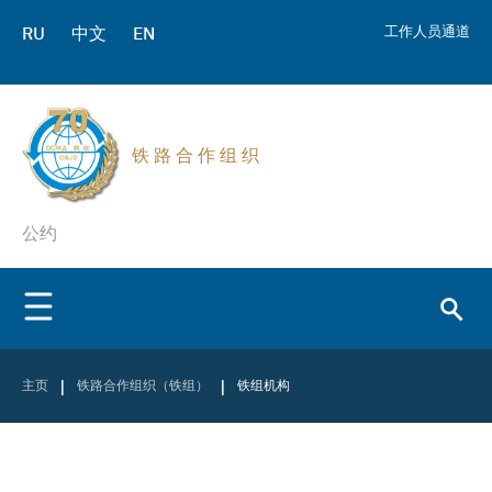
RU
中文
EN
工作人员通道
铁 路 合 作 组 织
公约
|
|
主页
铁路合作组织（铁组）
铁组机构