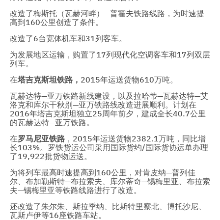
改造了梅斯托（瓦赫河畔）—普霍夫铁路线路，为时速提
高到160公里创造了条件。
改造了6台宽体机车和31列客车。
为发展地区运输，购置了17列现代化空调客车和17列双层
列车。
在
塔吉克斯坦铁路，
2015年运送货物610万吨。
瓦赫达特—亚万铁路新线建设，以及拉哈蒂—瓦赫达特—艾
洛克和库尔干秋别—亚万铁路线改造进展顺利。计划在
2016年塔吉克斯坦独立25周年前夕，建成全长40.7公里
的瓦赫达特—亚万铁路。
在
罗马尼亚铁路
，2015年运送货物2382.1万吨，同比增
长103%。罗铁货运公司采用国际货约/国际货协运单办理
了19,922批货物运送。
为将列车最高时速提高到160公里，对肯皮纳—普列佳
尔、布加勒斯特—布拉索夫、库尔蒂奇—锡梅里亚、布拉索
夫—锡梅里亚等铁路线路进行了改造。
还改造了朱尔朱、斯拉季纳、比斯特里察北、博托沙尼、
瓦斯卢伊等16座铁路车站。