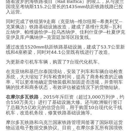
随着波罗的海铁路项目（Rail Baltica）的竣工，从与波兰
国境至考纳斯115.2公里长的1435mm轨距铁路线路已投
入运营。
同时完成了铁组第9走廊（克亚纳—维尔纽斯—希奥利艾—
克莱佩达）铁路基础设施改造，建成了基维什克斯—瓦利
丘纳伊、帕维扬恰伊—拉乌杰纳伊、佳利什亚伊—杜夏伊克
亚伊及库卢佩纳伊—克雷廷加等区段复线。
通过改造1520mm轨距铁路基础设施，建成了53.7公里新
线和4座桥梁，同时对44.1公里既有线进行了改造。
为更新牵引机车车辆，购置了7台现代化机车。
在克亚纳和基巴尔泰国境站，安装了列车和车辆自动检查
系统，大大缩短了列车检查时间，提高了商务检查的正确
率，可以更准地确定货物装载和加固是否违规，并查明车
辆的技术和商务状态，有效评估被盗情况下的货物短缺。
在
摩尔多瓦铁路
，2015年斥巨资（超过3,000万列伊，约
合150万美元）进行了基础设施大修。还与欧洲银行签订
了总额为1亿欧元的信贷合同，用于购置10台现代化干线
机车，改造机务段，修复铁路基础设施等。
摩尔多瓦铁路和乌克兰国家铁路管理局签署了国际联运货
物运送电子数据交换协议。目前，在摩尔多瓦所有国境铁