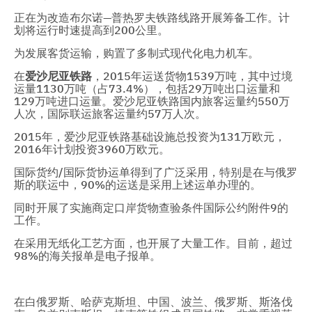
正在为改造布尔诺—普热罗夫铁路线路开展筹备工作。计
划将运行时速提高到200公里。
为发展客货运输，购置了多制式现代化电力机车。
在
爱沙尼亚铁路
，2015年运送货物1539万吨，其中过境
运量1130万吨（占73.4%），包括29万吨出口运量和
129万吨进口运量。爱沙尼亚铁路国内旅客运量约550万
人次，国际联运旅客运量约57万人次。
2015年，爱沙尼亚铁路基础设施总投资为131万欧元，
2016年计划投资3960万欧元。
国际货约/国际货协运单得到了广泛采用，特别是在与俄罗
斯的联运中，90%的运送是采用上述运单办理的。
同时开展了实施商定口岸货物查验条件国际公约附件9的
工作。
在采用无纸化工艺方面，也开展了大量工作。目前，超过
98%的海关报单是电子报单。
在白俄罗斯、哈萨克斯坦、中国、波兰、俄罗斯、斯洛伐