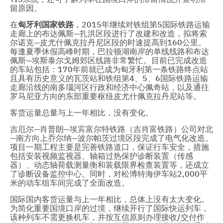
留原因。
在
匈牙利国家铁路
，2015年继续对铁组第5国际铁路运输
走廊上的布达佩斯—扎洪区段进行了改建和改造，拟将索
尔诺克—皮尤什佩克拉丹尼区段的时速提高到160公里。
每逢夏季休假高峰时期，巴拉顿湖南岸的单线线路和布达
佩斯—埃斯泰尔戈姆郊区线路非常繁忙。目前已完成改造
的车站包括：170年前就已成为匈牙利第一条铁路终点站
且具有历史意义的瓦茨站和铁组第4、5、6国际铁路运输
走廊沿线的南多瑙河区行政和经济中心佩奇站，以及通往
罗马尼亚方向的东部重要枢纽皮尤什佩克拉丹尼站等。
客货运量总量与上一年相比，没有变化。
吉厄尔—肖普朗—埃宾富尔特铁路（吉肖富铁路）公司对北
—南方向上乔尔纳—波尔帕茨过境区段完成了电气化改造。
项目一期工程主要是完善铁路道口，保证行车安全，措施
包括安装视频监视器、轴箱过热保护诊断装置（传感
器）、动态轴荷载测量衡和装载限界检查装置等，还成立
了诊断设备监控中心。同时，对松博特海伊车站2,000平
米的动车组车间完成了全面改造。
国际国内客货运量与上一年相比，总体上没有太大变化。
为简化重要国境口岸的过境，继续开行了国际快运列车，
该种列车不需更换机车，并按互信原则办理接收/交付作