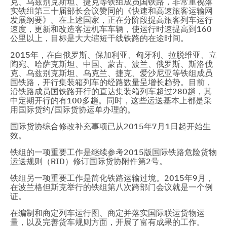
克、乌兹别克斯坦、捷克等铁组成员国铁路，非常重视落
实铁组第三十届部长会议赞同的《快速和高速旅客运输网
发展纲要》。在上述国家，正在分阶段提高旅客列车运行
速度，更新和改造客运机车车辆，使运行时速提高到160
公里以上，目标是大大缩短干线铁路的在途时间。
2015年，在白俄罗斯、保加利亚、匈牙利、拉脱维亚、立
陶宛、哈萨克斯坦、中国、蒙古、波兰、俄罗斯、斯洛伐
克、乌兹别克斯坦、乌克兰、捷克、爱沙尼亚等铁组成员
国铁路，开行集装箱列车的经路数量呈增长趋势。目前，
沿铁路成员国铁路开行的直达集装箱列车超过280趟，其
中定期开行的有100多趟。同时，这些运送基本上都是采
用国际货约/国际货协运单办理的。
国际货协综合修改补充事项已从2015年7月1日起开始生
效。
铁组的一项重要工作是继续参考2015版国际铁路危险货物
运送规则（RID）修订国际货协附件第2号。
铁组另一项重要工作是简化铁路运输过境。2015年9月，
在波兰格但斯克举行的铁组第八次跨部门会议就是一个例
证。
在编制和商定列车运行图、商定并落实国际联运货物运
量，以及完善货车规则方面，开展了富有成果的工作。