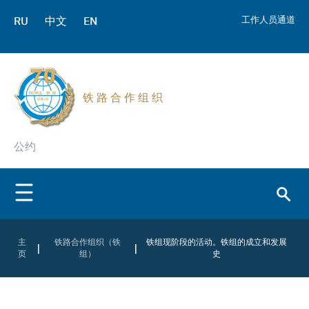
RU
中文
EN
工作人员通道
铁 路 合 作 组 织
公约
主
铁路合作组织（铁
铁组现阶段的活动。铁组的成立和发展
|
|
页
组）
史