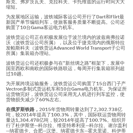
斯克、弗罗茨瓦夫、克拉科夫、卡托维兹的运行时间大大
缩短。
为发展地区运输，波铁城际客运公司开行了Dart和Flirt最
新国产单节编组列车，使旅客服务质量不断提高。公司还
购置了10台Gama客运电力机车。
波铁货运公司正在积极发展位于波兰境内的波兹南弗拉诺
沃（波铁货运公司所属），以及位于捷克境内的俄斯特拉
发帕斯科夫（波铁货运Advanced World Transport子公司
所属）集装箱办理站。
波铁货运公司还积极参与在“新丝绸之路”框架下，发展中
国至西欧和南欧的国际铁路联运，每周开行集装箱班列超
过10趟。
为开展跨境运输服务，波铁货运公司购置了15台西门子产
Vectron多制式货运机车和10台Gama电力机车。为保证所
运货物完好，波铁货运公司采用无人机进行列车监控，使
货物损失减少了60%左右。
在
俄罗斯铁路，
2015年货物周转量达到了2,302.738亿
吨，较2014年提高了100.3%，其中，国际联运货物周转
量达1,304.478亿吨，较2014年提高了100.7%。组织开
行了杜伊斯堡—科尔拉、维亚特希利亚—科尔拉、谢尔盖利
—纳霍德卡、合肥—汉堡、纳霍德卡东—霍夫里诺、科伊蒂