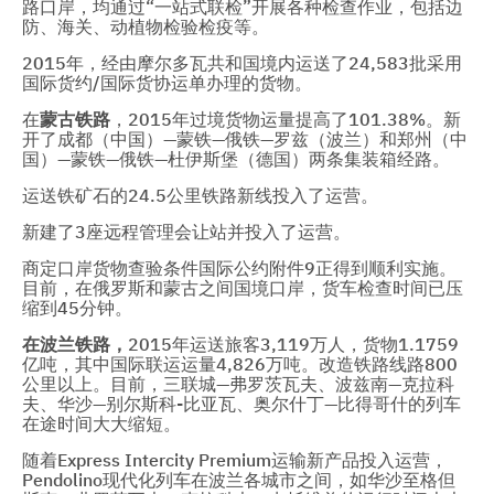
路口岸，均通过“一站式联检”开展各种检查作业，包括边
防、海关、动植物检验检疫等。
2015年，经由摩尔多瓦共和国境内运送了24,583批采用
国际货约/国际货协运单办理的货物。
在
蒙古铁路
，2015年过境货物运量提高了101.38%。新
开了成都（中国）—蒙铁—俄铁—罗兹（波兰）和郑州（中
国）—蒙铁—俄铁—杜伊斯堡（德国）两条集装箱经路。
运送铁矿石的24.5公里铁路新线投入了运营。
新建了3座远程管理会让站并投入了运营。
商定口岸货物查验条件国际公约附件9正得到顺利实施。
目前，在俄罗斯和蒙古之间国境口岸，货车检查时间已压
缩到45分钟。
在
波兰铁路，
2015年运送旅客3,119万人，货物1.1759
亿吨，其中国际联运运量4,826万吨。改造铁路线路800
公里以上。目前，三联城—弗罗茨瓦夫、波兹南—克拉科
夫、华沙—别尔斯科-比亚瓦、奥尔什丁—比得哥什的列车
在途时间大大缩短。
随着Express Intercity Premium运输新产品投入运营，
Pendolino现代化列车在波兰各城市之间，如华沙至格但