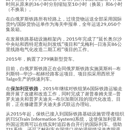
时间从原来的36小时分别缩短至10小时（换装）和6小时
（不换装）。
在白俄罗斯铁路所有经路上，过境货物运送全部采用国际
货约/国际货协运单作为海关申报单，全年运送29,050个
集装箱。
在发展铁路基础设施框架内，2015年完成了“延长奥尔沙
中央站和西特尼查站到发线”项目和“戈梅利—日洛宾86公
里线路电气化改造二期工程”项目的工作。
2015年，购置了279辆新型货车。
目前，白俄罗斯铁路正在会同俄罗斯铁路实施莫斯科—布
列斯特—华沙—柏林经路客运项目。项目拟采用西班牙
Talgo生产的快速列车。
在
保加利亚铁路
，2015年继续对铁组第6国际铁路运输走
廊开展了改建和改造工作，同时完成了谢普泰姆夫里—普
罗夫迪夫和普罗夫迪夫—布尔加斯区段的现代化改造。目
前，正在修建普罗夫迪夫多式联运办理站。
从2015年起，保铁已接入到国际铁路基础设施管理者组织
的TIS(Train Information System)系统，这使保加利亚和
外国运营商可以在线实时追踪各自开行的国际列车。借助
TIS系统，还可了解列车在国境口岸的滞留情况并查明滞