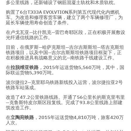
多公里线路，还新铺设了钢筋混凝土轨枕和木质轨枕。
购置了6台ТЭЗЗA EVOLVTION系列第五代现代化内燃机
车。为改造和修理客货车辆，建立了两个车辆修理厂，为
延长车辆使用寿命创造了条件。
在卢戈瓦亚—比什凯克—雷巴奇耶区段，正在积极开展敷设
光纤通信线路的工作。
目前，在俄罗斯—哈萨克斯坦—吉尔吉斯斯坦—塔吉克斯坦
铁路项目，以及中国—吉尔吉斯斯坦铁路项目框架下，正
在积极推进具有战略意义的北—南铁路干线建设工作。
在
拉脱维亚铁路
，2015年运送货物5,560万吨，其中，国
际联运货物5,390万吨。
波尔捷拉2—克里耶乌铁路新线投入运营，波尔捷拉亚2号
铁路车站落成。
改造了47.2公里铁路线路。开通了56公里长的斯克里韦里
—克鲁斯特皮尔斯区段复线。完成了93.8公里线路上部建
筑改造工作。
在
立陶宛铁路
，2015年运送货物4,810万吨，旅客420万
人次。