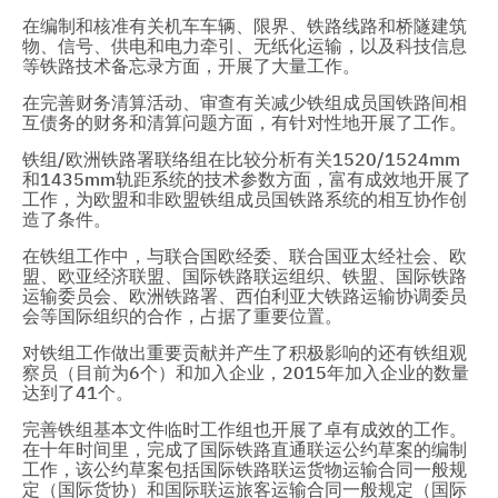
在编制和核准有关机车车辆、限界、铁路线路和桥隧建筑
物、信号、供电和电力牵引、无纸化运输，以及科技信息
等铁路技术备忘录方面，开展了大量工作。
在完善财务清算活动、审查有关减少铁组成员国铁路间相
互债务的财务和清算问题方面，有针对性地开展了工作。
铁组/欧洲铁路署联络组在比较分析有关1520/1524mm
和1435mm轨距系统的技术参数方面，富有成效地开展了
工作，为欧盟和非欧盟铁组成员国铁路系统的相互协作创
造了条件。
在铁组工作中，与联合国欧经委、联合国亚太经社会、欧
盟、欧亚经济联盟、国际铁路联运组织、铁盟、国际铁路
运输委员会、欧洲铁路署、西伯利亚大铁路运输协调委员
会等国际组织的合作，占据了重要位置。
对铁组工作做出重要贡献并产生了积极影响的还有铁组观
察员（目前为6个）和加入企业，2015年加入企业的数量
达到了41个。
完善铁组基本文件临时工作组也开展了卓有成效的工作。
在十年时间里，完成了国际铁路直通联运公约草案的编制
工作，该公约草案包括国际铁路联运货物运输合同一般规
定（国际货协）和国际联运旅客运输合同一般规定（国际