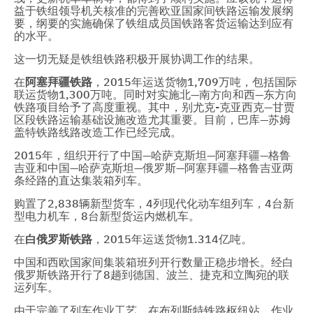
益于铁组领导机关核准的完善欧亚国家间铁路运输发展纲
要，纲要的实施确保了铁组成员国铁路客货运输达到应有
的水平。
这一切无疑是铁组铁路积极开展协调工作的结果。
在
阿塞拜疆铁路
，2015年运送货物1,709万吨，包括国际
联运货物1,300万吨。同时对实施北—南方向和西—东方向
铁路项目给予了高度重视。其中，别尤克-克亚西克—甘贾
区段铁路运输基础设施改造尤其重要。目前，巴库—苏姆
盖特铁路线路改造工作已经完成。
2015年，组织开行了中国—哈萨克斯坦—阿塞拜疆—格鲁
吉亚和中国—哈萨克斯坦—俄罗斯—阿塞拜疆—格鲁吉亚两
条经路的直达集装箱列车。
购置了2,838辆新型货车，4列现代化动车组列车，4台新
型电力机车，8台新型货运内燃机车。
在
白俄罗斯铁路
，2015年运送货物1.314亿吨。
中国和西欧国家间集装箱班列开行数量正稳步增长。经白
俄罗斯铁路开行了8趟到德国、波兰、捷克和立陶宛的联
运列车。
由于完善了列车作业工艺，在布列斯特铁路枢纽站，作业