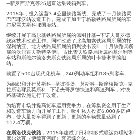
—新罗西斯克等25趟直达集装箱列车。
2015年，投入运营3.4公里铁路新线。完成了十月铁路局
巴巴耶沃站改造工作。建成了加里宁格勒铁路局所属的车
尔尼雪夫斯科耶国境站。
继续开展了高尔基铁路局所属的佩图什基—下诺夫哥罗德
线路技术改造工作。同时改造了北高加索铁路局所属的托
涅利纳亚、北方铁路局所属的切列波韦茨Ⅱ
、十月铁路局所
属的沃尔霍夫斯特洛伊
Ⅰ
、古比雪夫铁路局所属的基涅利等
车站和斯维尔德洛夫斯克铁路局所属的叶卡捷琳堡编组
站。
购置了500台现代化机车，240列动车组和185列客车。
为组织和开行莫斯科—圣彼得堡、莫斯科—斯摩棱斯克—克
拉斯诺耶及莫斯科—下诺夫哥罗德快速和高速列车，对铁
路基础设施进行了改造。
为培育市场并提高货车运用竞争力，在筹集资金用于生产
和改造车辆方面开展了工作。吸引私人投资6,000多亿卢
布，使大量货车得到了更新，更新的车辆数量达到了
112.4万辆。
在
斯洛伐克铁路
，
2015年建成了日利纳多式联运办理站和
摩尔达瓦（博德瓦河畔）客运综合体。