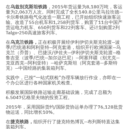
在
乌兹别克斯坦铁路
，2015年货运量为8,180万吨，客运
量为2,063万人次。同时完成了全长140.8公里马拉坎德—
卡尔希铁路电气化改造一期工程，已开始组织快速旅客运
输。改造了55台机车和1,258列货车，购置了11台中国产
货运电力机车、650列货车和22列客车。还计划购置2列
Talgo-250高速旅客列车。
在
乌克兰铁路
，
正在积极开展经伊利伊切夫斯克轮渡—波
季/巴统港和阿利亚特—阿克套港，组织开行欧洲国家—乌
克兰（乔普）、巴捷沃/伊佐夫—伊利伊切夫斯克轮渡—格
鲁吉亚（波季/巴统—加尔达巴尼）—阿塞拜疆（别尤克—
克亚西克—阿利亚特）—哈萨克斯坦（阿克套港—多斯特
克）—中国经路的集装箱列车。
实践中，已按“一站式联检”办理车辆放行作业，亦即在一
个办公区进行各种国家机关检查。
积极发展国际铁路运输走廊基础设施，完成了总额为
6.5047亿格里夫纳的投资工程。
2015年，采用国际货约/国际货协运单办理了76,128批货
物运送，同比增长10%。
在
捷克铁路，
组织开行了捷克特热博瓦—布列斯特直达集
装箱列车。