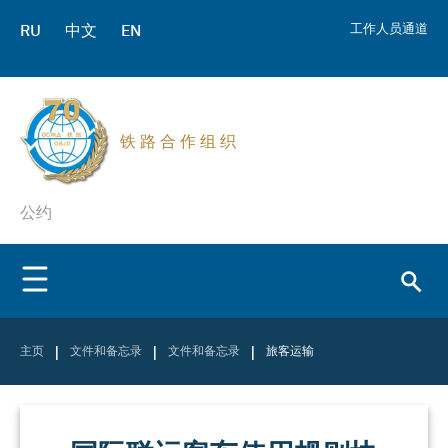
RU
中文
EN
工作人员通道
铁 路 合 作 组 织
公约
|
|
|
主页
文件和备忘录
文件和备忘录
旅客运输