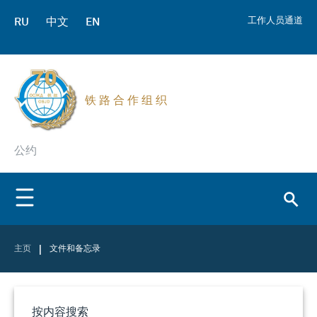
RU
中文
EN
工作人员通道
铁 路 合 作 组 织
公约
|
主页
文件和备忘录
按内容搜索