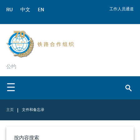
RU
中文
EN
工作人员通道
铁 路 合 作 组 织
公约
|
主页
文件和备忘录
按内容搜索