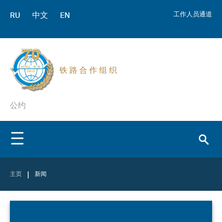
RU
中文
EN
工作人员通道
铁 路 合 作 组 织
公约
|
主页
新闻