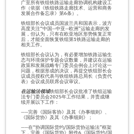
广至所有铁组铁路运输走廊协调机构建设工
作（依据《铁组铁路走廊技术、运营和商务
发展合作备忘录》第6条）。
铁组部长会议成员国波兰共和国表示，波方
高度关注“中国—中亚—欧洲”运输走廊的发
展，但认为，只有在欧亚地区形势恢复正常
后，才能全面恢复铁组第1铁路运输走廊的
相关工作。
铁组部长会议认为，有必要增加铁路运输生
态与环境保护专题会议数量，并建议在运输
政策和发展战略专门委员会例会上讨论这一
问题，根据形成的决议，再提交铁组部长会
议成员授权代表与铁组铁路总局长（负责代
表）会议成员联席会议审议。
在运输法领域
铁组部长会议批准了铁组运输
法专门委员会2025年工作结果，并责成继
续开展以下工作：
——完善《国际客协》及其《办事细则》、
《国际货协》及其《办事细则》；
——在“协调国际货约/国际货协运输法”框架
下，完善《国际货协》附件6《国际货约/国