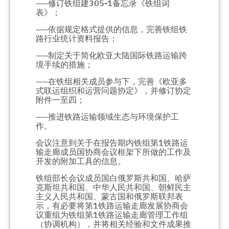
——修订铁组建305-1备忘录《铁组词
表》；
——依据规定格式提供的信息，完善铁组铁
路行业统计资料报告；
——制定关于简化欧亚大陆国际铁路运输跨
境手续的措施；
——在铁组相关成员参与下，完善《欧亚多
式联运组织和运营问题协定》，并修订协定
附件一至四；
——推进铁路运输领域生态与环境保护工
作。
会议注意到关于在报告期内铁组第1铁路运
输走廊成员国协商会议框架下所做的工作及
开发的附加工具的信息。
铁组部长会议成员国白俄罗斯共和国、哈萨
克斯坦共和国、中华人民共和国、朝鲜民主
主义人民共和国、蒙古国和俄罗斯联邦表
示，有必要将第1铁路运输走廊发展协商会
议重组为铁组第1铁路运输走廊管理工作组
（协调机构），并将相关经验和文件成果推