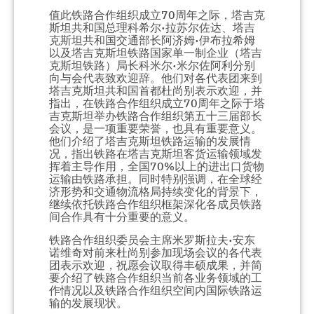
值此铁路合作组织成立70周年之际，塔吉克
斯坦共和国总理科希尔·拉苏尔佐达、塔吉
克斯坦共和国交通部长阿济姆·伊布拉希姆
以及塔吉克斯坦铁路国家单一制企业（塔吉
克斯坦铁路）局长科米尔·米尔佐阿利分别
向与会代表致欢迎辞。他们对各代表团来到
塔吉克斯坦共和国首都杜尚别表示欢迎，并
指出，在铁路合作组织成立70周年之际于塔
吉克斯坦举办铁路合作组织第五十三届部长
会议，是一项重要荣誉，也具有重要意义。
他们介绍了塔吉克斯坦铁路运输的发展情
况，指出铁路在塔吉克斯坦客货运输领域发
挥着主导作用，全国70%以上的进出口货物
运输由铁路承担。同时特别强调，在全球经
济形势和交通物流格局持续变化的背景下，
继续依托铁路合作组织框架深化各成员铁路
间合作具有十分重要的意义。
铁路合作组织委员会主席米罗斯拉夫·安东
诺维奇对前来杜尚别参加现场会议的各代表
团表示欢迎，祝愿会议取得丰硕成果，并简
要介绍了铁路合作组织当前各业务领域的工
作情况以及铁路合作组织空间内国际铁路运
输的发展现状。