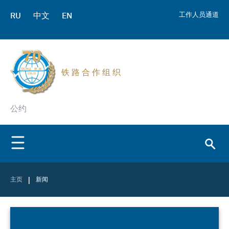
RU
中文
EN
工作人员通道
铁 路 合 作 组 织
公约
|
主页
新闻