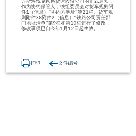
方斯洛伐克铁路货运股份公司的正式通知，
作为协约保管人，铁组委员会对货车规则附
件1（信息）“协约方地址”第21栏、货车规
则附件38附件2（信息）“铁路公司责任部
门地址清单”第9栏和第10栏进行了修改，
修改事项已自今年1月12日起生效。
文件编号
打印
铁 路 合 作 组 织