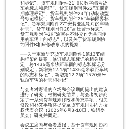
和标记”、货车规则附件21“8位数字编号货
车的标志和标记”、货车规则附件22“车辆定
期修理标记”、货车规则附件23“自动制动型
号标记模板”、货车规则附件26“车辆限界标
记”、货车规则附件27“安装变距轮对的车辆
标志”、货车规则附件28“高压警示标志”、
货车规则附件29“涂写在不移交作为共同使
用的车辆上的标志”，以及关于货车规则协
约附件B相应修改事项的提案；
——关于重新研究货车规则附件1第12节结
构框架的提案，修订标志和标记的相关规
定，将1435毫米轨距车辆的标志和标记分
别规定，新增第12.1项“1435毫米轨距车辆
的标志和标记”，新增第12.2项“1520毫米
轨距车辆的标志和标记”。
与会者对寄送的立场和会议期间提出的建议
进行了研究，根据研究结果，与会者初步商
定了一系列货车规则修改和补充事项，相关
修改和补充事项将提交至货车规则协约方授
权代表会议（2026年6月8-10日，铁组委
员会）研究并商定。
会议主席向与会者通报，基于货车规则协约