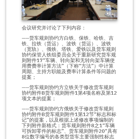
会议研究并讨论了下列内容：
——货车规则协约方白铁、保铁、哈铁、吉
铁、拉铁（货运）、波铁（货运）、波铁
（宽轨）、俄铁、塔铁、爱铁以及货车规则
协约保管人铁组委员会关于重新研究货车规
则附件17“车辆、转向架和无转向架车辆使
用费费率计算方法”（下称“方法”）中计算
周期、主持方职能及费率计算条件等问题的
提案；
——货车规则协约方立铁关于修改货车规则
协约附件B货车规则附件1第4项名称及第12
项文本的提案；
——货车规则协约方俄铁关于修改货车规则
协约附件B货车规则附件1第12节“标志和标
记”的提案，以及根据上述修改事项编制的
下列附件新格式：货车规则附件8之1“车辆
可拆卸零件的标志”、货车规则附件20“具有
8位数字编号的各类型货车主要强制性标志