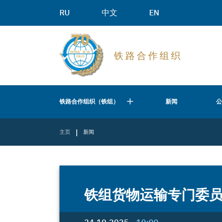
RU
中文
EN
铁 路 合 作 组 织
铁路合作组织（铁组）
新闻
|
主页
新闻
铁组货物运输专门委