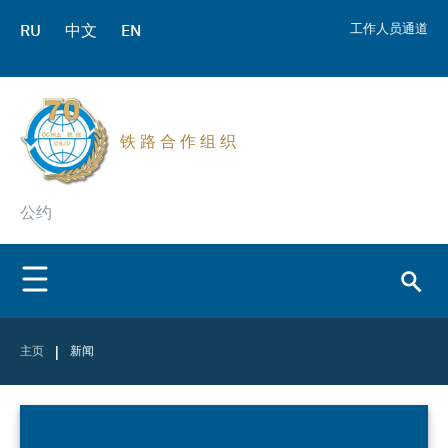
RU
中文
EN
工作人员通道
铁 路 合 作 组 织
公约
|
主页
新闻