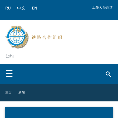
RU
中文
EN
工作人员通道
铁 路 合 作 组 织
公约
|
主页
新闻